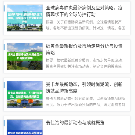
自己的音乐作品，与粉丝互动，实现了音乐产业的
全球病毒肺炎最新病例及应对策略，疫
创新发展。这不仅推动了音乐的普及和发展，...
情现状下的全球防控行动
摘要：关于病毒肺炎最新病例，全球疫情现状严
峻，各地不断出现新的病例。针对这一情况，各国
采取了不同的应对策略，加强防控措施，提高检测
能力，加强疫苗接种等。人们也应该积极响应，做
纸黄金最新报价及市场走势分析与投资
好个人防护，保持社交距离，减少聚集，共同遏...
策略
摘要：根据最新纸黄金报价，市场走势呈现波动。
投资者需密切关注市场动态，制定合理的投资策
略。本文提供了最新的纸黄金报价和市场走势分
析，建议投资者根据自身风险承受能力和投资目
曼卡龙最新动态，引领时尚潮流，创新
标，谨慎选择投资时机和方式，灵活调整投资策
铸就品牌新高度
略，...
曼卡龙最新动态引领时尚潮流，以创新铸就品牌新
高度。致力于推出新颖独特的产品，满足消费者对
时尚的需求。通过不断研发和技术创新，曼卡龙在
珠宝行业树立了崭新的标杆，展现出品牌的独特魅
翁佳浩的最新动态与成就概览
力和卓越品质。持续关注时尚趋势，以精湛的...