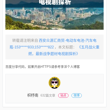
转载请注明来自
西安众源汇商贸-电动车电池-汽车电
瓶-153*****833;153*****822
，本文标题：
《五月战火重
燃，最新战争题材电视剧探析》
百度分享代码，如果开启HTTPS请参考李洋个人博客
枳杼南
632篇文章
站点
微博