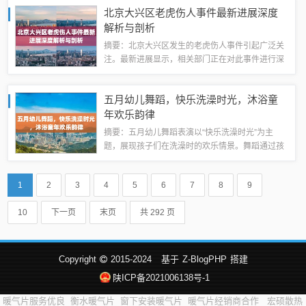
促进文化的发展和繁荣，成为城市文化的重要组成
北京大兴区老虎伤人事件最新进展深度
部分。历史沿革与背景介绍红番阁，一直是文化...
解析与剖析
摘要：北京大兴区发生的老虎伤人事件引起广泛关
注。最新进展显示，相关部门正在对此事件进行深
入调查和处理。目前，事件的具体原因和细节尚未
公布，但已经引起了社会各界的关注和讨论。对于
五月幼儿舞蹈，快乐洗澡时光，沐浴童
此次事件，需要进行深度解析，探究事件背后...
年欢乐韵律
摘要：五月幼儿舞蹈表演以“快乐洗澡时光”为主
题，展现孩子们在洗澡时的欢乐情景。舞蹈通过孩
子们活泼可爱的动作，表现出他们对洗澡的热爱和
享受，展现出孩子们天真无邪、快乐成长的美好时
1
2
3
4
5
6
7
8
9
光。这场舞蹈富有童趣，让孩子们在欢乐中学...
10
下一页
末页
共 292 页
Copyright
2015-2024
基于
Z-BlogPHP
搭建
陕ICP备2021006138号-1
暖气片服务优良
衡水暖气片
窗下安装暖气片
暖气片经销商合作
宏硕散热