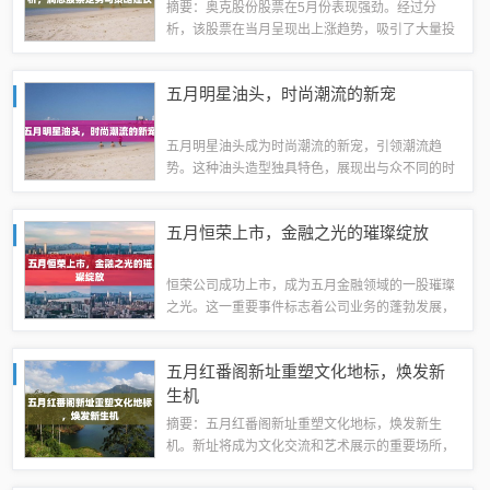
摘要：奥克股份股票在5月份表现强劲。经过分
析，该股票在当月呈现出上涨趋势，吸引了大量投
资者的关注。其业绩稳定和良好的市场前景是该股
票表现优异的主要原因。投资者对奥克股份的未来
五月明星油头，时尚潮流的新宠
持有乐观态度。本文将深入探讨奥克股份在5月...
五月明星油头成为时尚潮流的新宠，引领潮流趋
势。这种油头造型独具特色，展现出与众不同的时
尚感。随着时尚界不断推陈出新，五月明星油头成
为当下最热门的发型之一，备受瞩目。探秘“明星油
五月恒荣上市，金融之光的璀璨绽放
头”：时尚潮流的新宠五月明星油头的独特特...
恒荣公司成功上市，成为五月金融领域的一股璀璨
之光。这一重要事件标志着公司业务的蓬勃发展，
为投资者带来无限机遇。恒荣的上市不仅彰显了其
在金融行业的卓越地位，更展示了其持续创新和稳
五月红番阁新址重塑文化地标，焕发新
健发展的决心。五月绽放的金融之光，恒荣引...
生机
摘要：五月红番阁新址重塑文化地标，焕发新生
机。新址将成为文化交流和艺术展示的重要场所，
为市民和游客带来全新的文化体验。新址的开放将