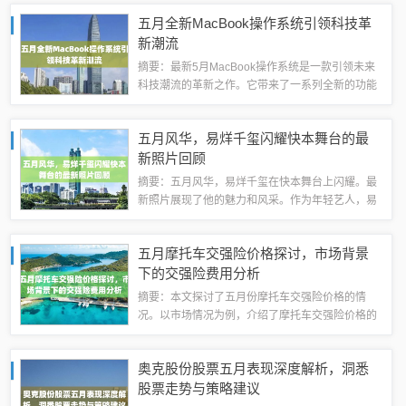
整、资源供应等多方面因素影响，价格走势具有不
五月全新MacBook操作系统引领科技革
确定性。建议相关企业和投资者密切关注市场动...
新潮流
摘要：最新5月MacBook操作系统是一款引领未来
科技潮流的革新之作。它带来了一系列全新的功能
和改进，为用户带来更加流畅、便捷的使用体验。
这款操作系统注重细节和用户体验的优化，将为用
五月风华，易烊千玺闪耀快本舞台的最
户带来更高效的工作和娱乐体验。随着...
新照片回顾
摘要：五月风华，易烊千玺在快本舞台上闪耀。最
新照片展现了他的魅力和风采。作为年轻艺人，易
烊千玺在舞台上展现了自己的实力和天赋，吸引了
众多粉丝的关注。他的粉丝们期待着他在未来的表
五月摩托车交强险价格探讨，市场背景
现，相信他会继续闪耀着光芒，展现出更多的...
下的交强险费用分析
摘要：本文探讨了五月份摩托车交强险价格的情
况。以市场情况为例，介绍了摩托车交强险价格的
变化趋势和影响因素。文章指出，摩托车交强险价
格是消费者关注的热点问题，受到市场供求、保险
奥克股份股票五月表现深度解析，洞悉
公司定价策略、政策调控等多种因素的影响。五...
股票走势与策略建议