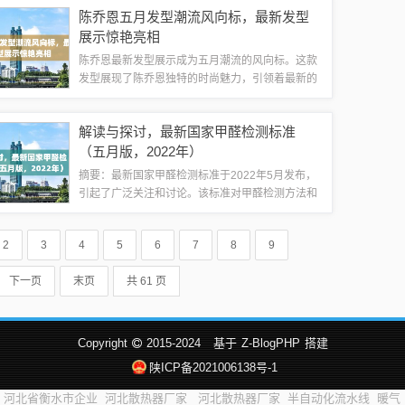
者的休息和工作需求，吸引了众多求职者的关注。
陈乔恩五月发型潮流风向标，最新发型
招聘市场概况五月宝坻的招聘市场随着经济的...
展示惊艳亮相
陈乔恩最新发型展示成为五月潮流的风向标。这款
发型展现了陈乔恩独特的时尚魅力，引领着最新的
潮流趋势。新发型时尚、优雅，吸引了众多粉丝和
时尚爱好者的关注。清新短发造型陈乔恩一直以清
解读与探讨，最新国家甲醛检测标准
新自然的形象深受观众喜爱，在五月的发型展...
（五月版，2022年）
摘要：最新国家甲醛检测标准于2022年5月发布，
引起了广泛关注和讨论。该标准对甲醛检测方法和
限量做出了明确规定，旨在保护人们的健康和环境
安全。本文将解读这一最新标准，探讨其背景、意
2
3
4
5
6
7
8
9
义、实施难点及对未来可能产生的影响。...
下一页
末页
共 61 页
Copyright
2015-2024
基于
Z-BlogPHP
搭建
陕ICP备2021006138号-1
河北省衡水市企业
河北散热器厂家
河北散热器厂家
半自动化流水线
暖气