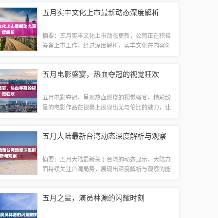
为你带来最前沿的资讯信息，让你轻松掌握潮流趋
五月实丰文化上市最新动态深度解析
势。无论是时尚潮流还是科技动态，允在都会...
摘要：五月实丰文化上市动态更新，公司正在积极
筹备上市工作。经过深度解析，实丰文化在内容创
新、市场拓展等方面取得显著进展，展现出良好的
上市前景。具体动态包括与合作伙伴的进一步合
五月电影盛宴，热血夺冠的视觉狂欢
作，以及新产品线的推出等。实丰文化正朝着更...
五月电影夺冠，呈现热血燃烧的视觉盛宴。精彩纷
呈的电影作品在银幕上展现出无与伦比的魅力，让
观众沉浸在震撼人心的影像世界中。不容错过的电
影盛宴，令人热血沸腾，成为五月文化的一道亮丽
五月大陆最新台湾动态深度解析与观察
风景线。随着春夏之交的热烈氛围，五月成为...
摘要：五月大陆最新关于台湾的动态显示，大陆方
面持续关注台湾局势，展现出深度解析与观察的能
力。具体内容尚待进一步报道和分析，但可以看出
大陆对两岸关系的重视和积极态度。随着五月的到
五月之星，演员林源的闪耀时刻
来，大陆与台湾的交流互动再次成为公众关注...