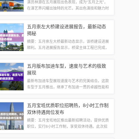
演员林源在五月展现出色表现，成为“五月之光”，
在演艺界闪耀出独特的光芒。其出色演技和魅力时
刻吸引了观众的眼球，成为备受瞩目的明星。五月
的天空，阳光明媚，生机勃勃，在这个充满希望的
五月崇左大桥建设进展报告，最新动态
季节，我们聚焦于一位备受瞩目的演员——...
揭秘
摘要：五月崇左大桥最新动态显示，该桥建设进展
顺利。五月进展报告显示，桥梁主体工程已完成，
正在进行桥面铺装和附属设施的施工。施工方加强
安全管理，确保施工进度和质量。预计崇左大桥将
五月版布加迪车型，速度与艺术的极致
按时完工，为当地交通带来便利。建设进展1...
展现
最新布加迪车型展现速度与艺术的完美结合。这款
车型于五月推出，继承了布加迪一贯的卓越性能和
精致设计。它代表着最新技术与传统工艺的融合，
彰显了布加迪在车辆制造领域的创新精神和卓越追
五月宝坻优质职位招聘热，8小时工作制
求。这款车型将带给驾驶者无与伦比的驾驶体...
双休待遇岗位发布
摘要：五月宝坻地区推出最新招聘活动，提供优质
职位，实行8小时工作制，享受双休待遇。此次招
聘活动为求职者提供了良好的就业机会，满足求职