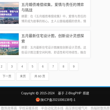
的指南，帮助消费者了解市场动态和选择适合自己
五月婚债难偿续集，爱情与责任的博弈
的产品。无论是送礼还是自己使...
与挑战
摘要：在《五月婚债难偿续集》中，爱情与责任的
博弈成为故事的核心。主人公面临婚姻的债务，情
感和责任交织，难以抉择。故事展现了在困境中人
们对爱情和责任的坚守与挣扎，引人深思。婚债如
五月最新住宅设计图，创新设计灵感探
山，压垮心灵的最后一根稻草，婚礼的奢华背...
索
摘要：五月最新住宅设计图展现创新设计灵感。这
些设计图注重空间利用、舒适性和可持续性，融合
现代元素与自然风格，打造宜居环境。设计灵感来
源于自然、艺术和日常生活，注重实用性与美观性
2
3
4
5
6
7
8
9
的结合，展现独特个性。五月的设计图体现了...
下一页
末页
共 60 页
Copyright
2015-2024
基于
Z-BlogPHP
搭建
陕ICP备2021006138号-1
散热效率高
学校采暖系统
半自动化流水线
高压铸铝暖气片
热辐射散热原