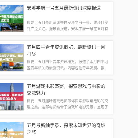
技术、销售等岗位，为求职者提供了广阔的发展空
安溪学府一号五月最新资讯深度报道
间和良好的职业前景。有意者请密切关注招聘...
摘要：五月最新资讯来自安溪学府一号，该项目受
到广泛关注。据最新报道，安溪学府一号在五月有
重要动态更新，具体细节正在深度报道中。关注者
可以期待更多详细信息和更新内容，以了解该项目
五月四平青年资讯概览，最新资讯一网
的最新进展。随着春意盎然，五月已至，安溪...
打尽
摘要：五月四平青年资讯概览，报道了本月四平地
区青年相关的最新资讯。内容包括青年发展、教
育、就业、文化活动等各个方面的信息。通过简要
概述，让读者快速了解四平青年领域的动态和趋
五月游戏电影盛宴，探索游戏与电影的
势。1、五四青年文化节盛大启幕 五月，正值...
交融魅力
摘要：五月趣味游戏电影带你探索游戏与电影的交
融之美。这部电影结合了游戏和电影元素，呈现了
一场视觉盛宴。通过精彩的剧情和独特的游戏设
定，观众可以感受到游戏世界中的刺激和乐趣，同
五月最新触手录，探索未知世界的奇妙
时也能欣赏到电影中的情感与故事。这部电影将...
之旅