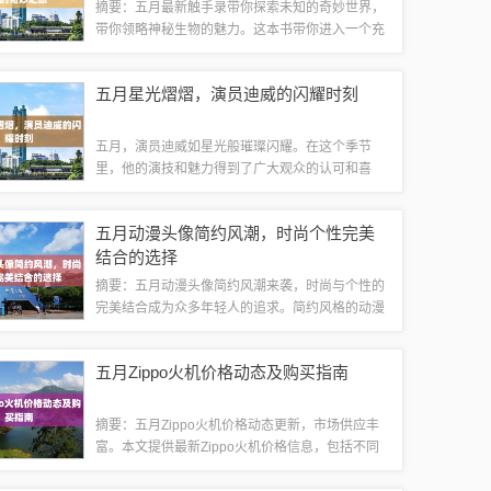
摘要：五月最新触手录带你探索未知的奇妙世界，
带你领略神秘生物的魅力。这本书带你进入一个充
满奇幻和神秘的世界，让你感受到未知世界的无限
魅力。通过触手录，你可以了解到各种奇妙的生物
五月星光熠熠，演员迪威的闪耀时刻
和现象，让你感受到生命的多姿多彩。这是一...
五月，演员迪威如星光般璀璨闪耀。在这个季节
里，他的演技和魅力得到了广大观众的认可和喜
爱。他的出色表现，赢得了众多粉丝的支持和关
注。迪威的演艺事业迎来了一个重要的时刻，他用
五月动漫头像简约风潮，时尚个性完美
自己的才华和努力，创造了一次又一次的惊喜。五
结合的选择
月...
摘要：五月动漫头像简约风潮来袭，时尚与个性的
完美结合成为众多年轻人的追求。简约风格的动漫
头像以其简洁明了、不失个性的特点，成为当下流
行的时尚元素之一。无论是清新可爱还是炫酷独
五月Zippo火机价格动态及购买指南
特，这些动漫头像都能展现出独特的魅力，成为...
摘要：五月Zippo火机价格动态更新，市场供应丰
富。本文提供最新Zippo火机价格信息，包括不同
款式和材质的报价。本文还介绍了购买Zippo火机