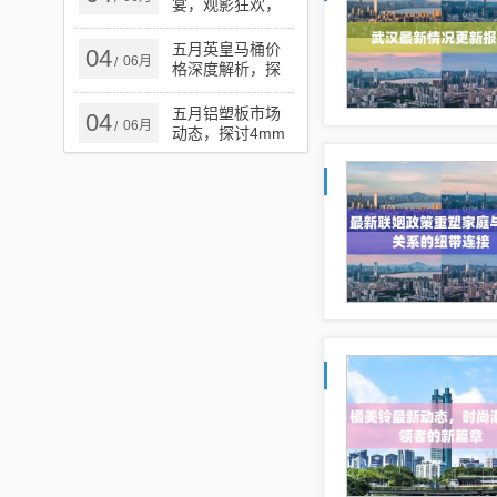
宴，观影狂欢，
不容错过
五月英皇马桶价
04
06月
/
格深度解析，探
寻价格背后的秘
密
五月铝塑板市场
04
06月
/
动态，探讨4mm
厚铝塑板价格走
势