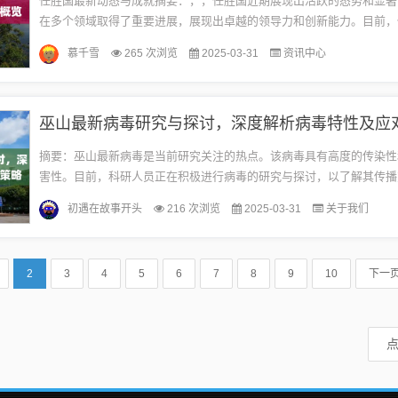
任胜国最新动态与成就摘要：，，任胜国近期展现出活跃的态势和显著
在多个领域取得了重要进展，展现出卓越的领导力和创新能力。目前，
力于推动最新项目的成功实施，并取得了令人瞩目的成果。他的最新动
慕千雪
265 次浏览
2025-03-31
资讯中心
反...
巫山最新病毒研究与探讨，深度解析病毒特性及应
摘要：巫山最新病毒是当前研究关注的热点。该病毒具有高度的传染性
害性。目前，科研人员正在积极进行病毒的研究与探讨，以了解其传播
机制及防治策略。针对该病毒的研究对于制定有效的防控措施、保障公
初遇在故事开头
216 次浏览
2025-03-31
关于我们
有...
2
3
4
5
6
7
8
9
10
下一