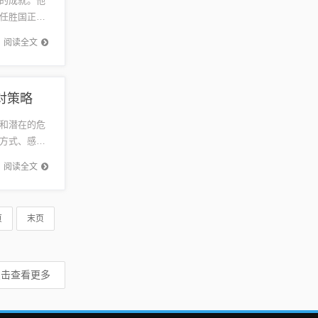
的成就。他
任胜国正致
态和成就
阅读全文
对策略
和潜在的危
方式、感染
众健康具
阅读全文
页
末页
点击查看更多