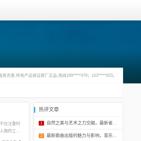
所有产品保证原厂正品,热线189*****478；153*****833。
热评文章
自然之美与艺术之力交融，最新雀羽的绝美展现
1
不仅注重时
入微的工
评论：0 条
最新歌曲出版的魅力与影响，音乐产业繁荣的脉搏
2
合，这些内