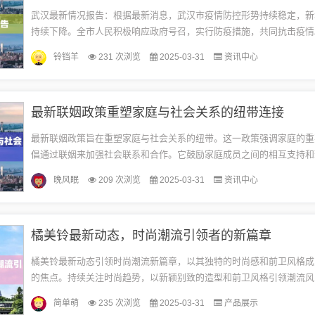
武汉最新情况报告：根据最新消息，武汉市疫情防控形势持续稳定，新
持续下降。全市人民积极响应政府号召，实行防疫措施，共同抗击疫情
全力救治患者，保障医疗物资供应。政府加强社区管理，加强宣传教育
铃铛羊
231 次浏览
2025-03-31
资讯中心
民...
最新联姻政策重塑家庭与社会关系的纽带连接
最新联姻政策旨在重塑家庭与社会关系的纽带。这一政策强调家庭的重
倡通过联姻来加强社会联系和合作。它鼓励家庭成员之间的相互支持和
立更加和谐稳定的社会环境。这一政策的实施将有助于增强社会的凝聚
晚风眠
209 次浏览
2025-03-31
资讯中心
性...
橘美铃最新动态，时尚潮流引领者的新篇章
橘美铃最新动态引领时尚潮流新篇章，以其独特的时尚感和前卫风格成
的焦点。持续关注时尚趋势，以新颖别致的造型和前卫风格引领潮流风
铃的最新时尚理念，引领着时尚爱好者们追逐潮流的脚步，成为时尚界
简单萌
235 次浏览
2025-03-31
产品展示
的...