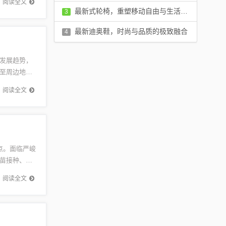
阅读全文
评论：0 条
最新式轮椅，重塑移动自由与生活品质
3
评论：0 条
最新迪奥鞋，时尚与品质的极致融合
4
评论：0 条
发展趋势，
至周边地区
概述烟台
阅读全文
点。面临严峻
苗接种、实
..
阅读全文