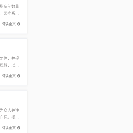
增病例数量
。医疗系统
，提高居
阅读全文
要性，并提
理解，以建
力和稳定
阅读全文
为众人关注
向标。橘美
备受瞩目
阅读全文