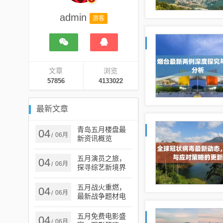
admin
游客
文章
浏览
57856
4133022
最新文章
青岛五月楼盘最
04
06月
/
新资讯概览
五月演员之旅，
04
06月
/
探寻综艺新境界
的征程
五月战火重燃，
04
06月
/
最新战争题材电
视剧探析
五月免费电影盛
04
06月
/