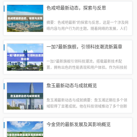
新游戏资讯。无论你喜欢哪种类型的游戏，这里都
色戒吧最新动态，探索与反思
有最全面的信息等你来探索。王者荣耀作为腾...
摘要：色戒吧最新”的探索与反思，这是一个涉及网
络内容与用户行为的主题。随着网络的发展，人们
越来越热衷于在网络上寻找各种娱乐内容，但同时
也需要反思其中可能存在的问题和挑战。关于这个
一加7最新旗舰，引领科技潮流新篇章
话题，人们需要保持理性态度，既要满足娱...
一加7最新旗舰引领科技潮流，搭载最新技术配
置，拥有出色的性能表现和用户体验。作为科技前
沿的代表，这款手机不仅拥有卓越的外观设计，更
在内部配置和细节处理上追求卓越。其强大的处理
詹玉最新动态与成就概览
器、高清显示屏、优秀摄像头和长久续航能力等...
詹玉湘最新动态与成就摘要：詹玉湘近期在多个领
域取得了显著成就。他在科技领域推动了多个创新
项目，取得了重要突破。他还积极参与公益活动，
为社会做出了积极贡献。具体细节有待进一步了
今金贷的最新发展及其影响概览
解，但可以肯定的是，詹玉夷近期在各方面都展...